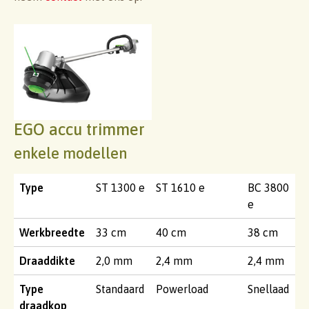
EGO accu trimmer
enkele modellen
Type
ST 1300 e
ST 1610 e
BC 3800
e
Werkbreedte
33 cm
40 cm
38 cm
Draaddikte
2,0 mm
2,4 mm
2,4 mm
Type
Standaard
Powerload
Snellaad
draadkop