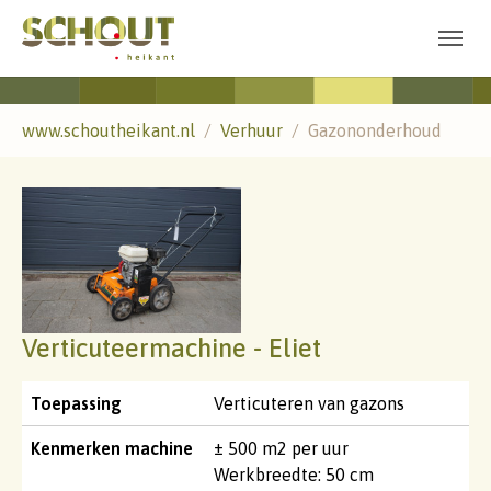
Skip to main navigation
Spring naar hoofd-inhoud
Skip to page footer
U ben hier:
www.schoutheikant.nl
Verhuur
Gazononderhoud
Verticuteermachine - Eliet
Toepassing
Verticuteren van gazons
Kenmerken machine
± 500 m2 per uur
Werkbreedte: 50 cm