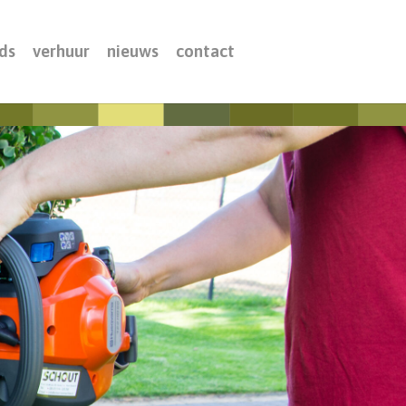
ds
verhuur
nieuws
contact