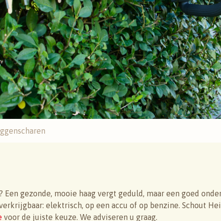
ggenscharen
? Een gezonde, mooie haag vergt geduld, maar een goed onderh
verkrijgbaar: elektrisch, op een accu of op benzine. Schout H
e
voor de juiste keuze. We adviseren u graag.