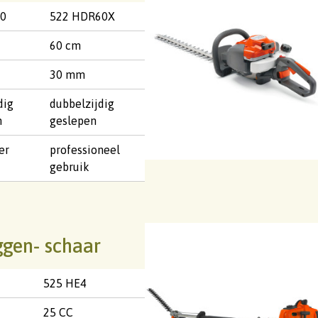
0
522 HDR60X
60 cm
30 mm
dig
dubbelzijdig
n
geslepen
er
professioneel
gebruik
gen- schaar
525 HE4
25 CC