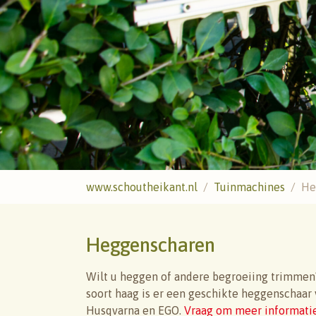
U ben hier:
www.schoutheikant.nl
Tuinmachines
He
Heggenscharen
Wilt u heggen of andere begroeiing trimmen
soort haag is er een geschikte heggenschaar 
Husqvarna en EGO.
Vraag om meer informati