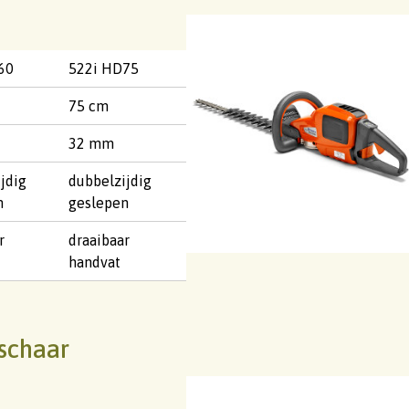
60
522i HD75
75 cm
32 mm
jdig
dubbelzijdig
n
geslepen
r
draaibaar
handvat
schaar