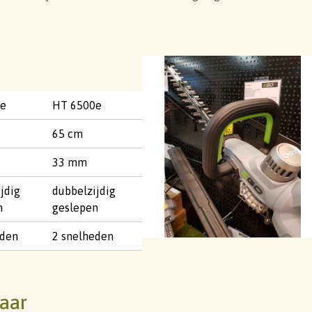
0e
HT 6500e
65 cm
33 mm
jdig
dubbelzijdig
n
geslepen
eden
2 snelheden
aar