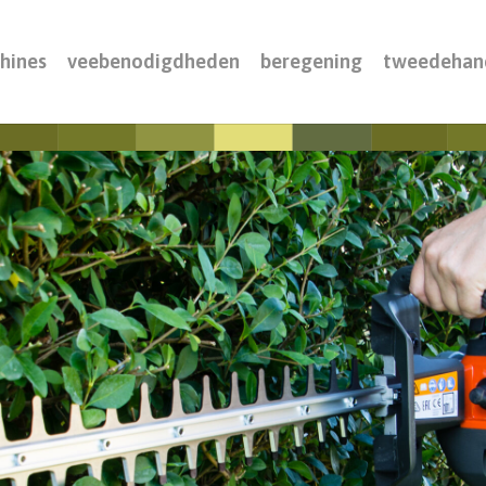
hines
veebenodigdheden
beregening
tweedehan