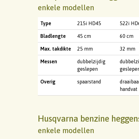
enkele modellen
Type
215i HD45
522i HD
Bladlengte
45 cm
60 cm
Max. takdikte
25 mm
32 mm
Messen
dubbelzijdig
dubbelzi
geslepen
geslepe
Overig
spaarstand
draaibaa
handvat
Husqvarna benzine heggen
enkele modellen