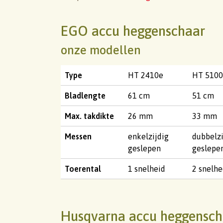
EGO accu heggenschaar
onze modellen
Type
HT 2410e
HT 510
Bladlengte
61 cm
51 cm
Max. takdikte
26 mm
33 mm
Messen
enkelzijdig
dubbelzi
geslepen
geslepe
Toerental
1 snelheid
2 snelh
Husqvarna accu heggensch