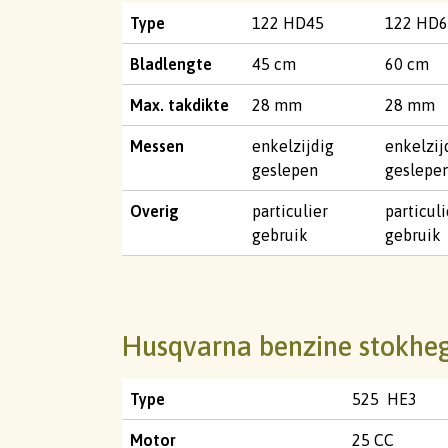
Type
122 HD45
122 HD6
Bladlengte
45 cm
60 cm
Max. takdikte
28 mm
28 mm
Messen
enkelzijdig
enkelzij
geslepen
geslepe
Overig
particulier
particuli
gebruik
gebruik
Husqvarna benzine stokheg
Type
525 HE3
Motor
25 CC